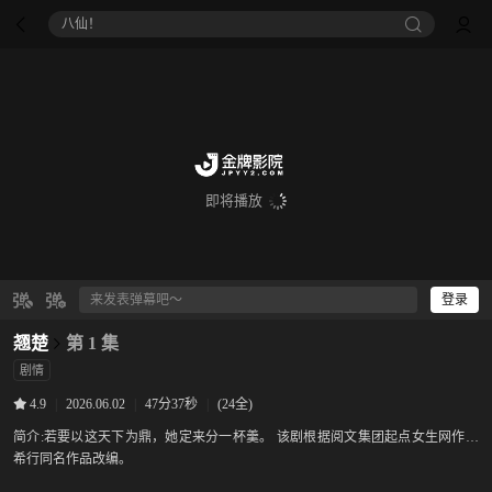
八仙！
即将播放
登录
翘楚
第 1 集
剧情
|
2026.06.02
|
47分37秒
|
(24全)
4.9
简介:
若要以这天下为鼎，她定来分一杯羹。 该剧根据阅文集团起点女生网作者
希行同名作品改编。