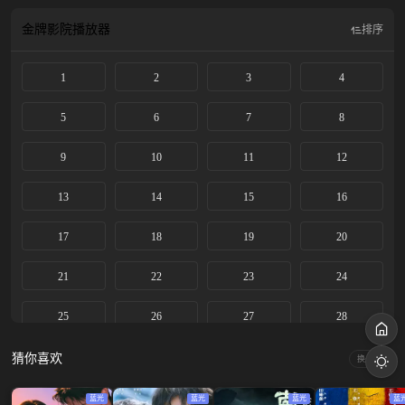
上音惊四座，后改名忆秦娥被调入省秦腔团。 她勤学苦练，在台上的演出屡获成
功。历经波折，她终于明白对秦腔艺术的传承才是她作为“主角”的真正意义，她
金牌影院
播放器
排序
将继续培养新一代秦腔舞台上亮丽的主角。
1
2
3
4
5
6
7
8
9
10
11
12
13
14
15
16
17
18
19
20
21
22
23
24
25
26
27
28
29
30
31
32
猜你喜欢
换一换
33
34
35
36
蓝光
蓝光
蓝光
蓝