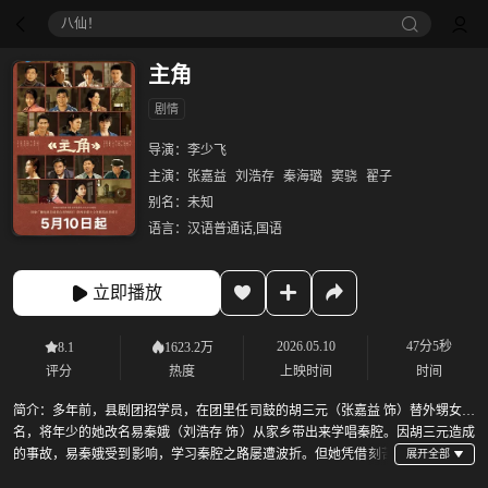
八仙！
主角
剧情
导演：
李少飞
主演：
张嘉益
刘浩存
秦海璐
窦骁
翟子
别名：
未知
语言：
汉语普通话,国语
立即播放
2026.05.10
47分5秒
8.1
1623.2万
评分
热度
上映时间
时间
简介：
多年前，县剧团招学员，在团里任司鼓的胡三元（张嘉益 饰）替外甥女报
名，将年少的她改名易秦娥（刘浩存 饰）从家乡带出来学唱秦腔。因胡三元造成
的事故，易秦娥受到影响，学习秦腔之路屡遭波折。但她凭借刻苦
的劲头和自身的条件获得了老艺人的赏识和热情帮扶。她的“破蒙戏”在乡村舞台