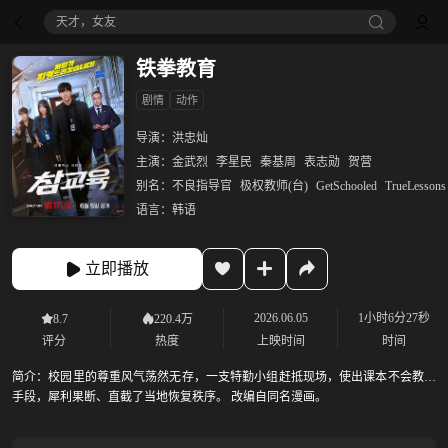
天才，女友
铁拳教育
剧情
动作
导演：
洪忠灿
主演：
金武烈
李星民
秦基周
表志勋
贺营
别名：
不良指导官
极权教师(台)
GetSchooled
TrueLessons
语言：
韩语
立即播放
2026.06.05
1小时6分27秒
8.7
220.4万
评分
热度
上映时间
时间
简介：
校园里的尊重风气荡然无存，一支特勤小组赶抵现场，使出课本不会教的
手段，犀利果断、直截了当地恢复秩序。 改编自同名漫画。