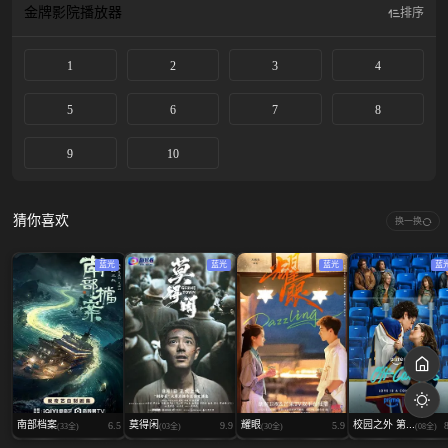
金牌影院
播放器
排序
1
2
3
4
5
6
7
8
9
10
猜你喜欢
换一换
蓝光
蓝光
蓝光
蓝
南部档案
莫得闲
耀眼
校园之外 第...
6.5
9.9
5.9
(33全)
(03全)
(30全)
(08全)