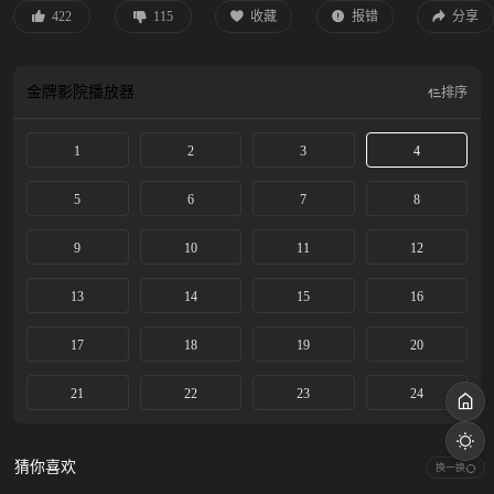
422
115
收藏
报错
分享
金牌影院
播放器
排序
1
2
3
4
5
6
7
8
9
10
11
12
13
14
15
16
17
18
19
20
21
22
23
24
猜你喜欢
换一换