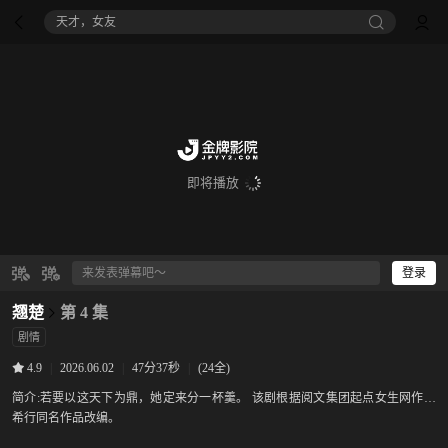
天才，女友
即将播放
登录
翘楚
第 4 集
剧情
|
2026.06.02
|
47分37秒
|
(24全)
4.9
简介:
若要以这天下为鼎，她定来分一杯羹。 该剧根据阅文集团起点女生网作者
希行同名作品改编。