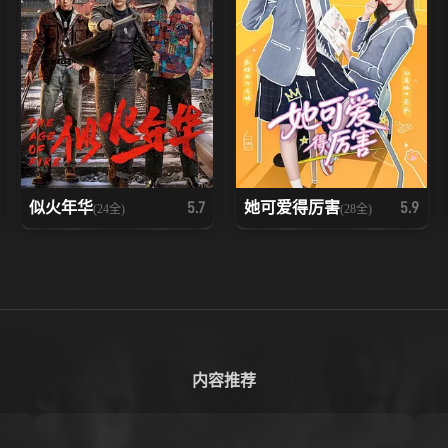
似火年华
她可爱得厉害
5.7
5.9
(24全)
(28全)
内容推荐