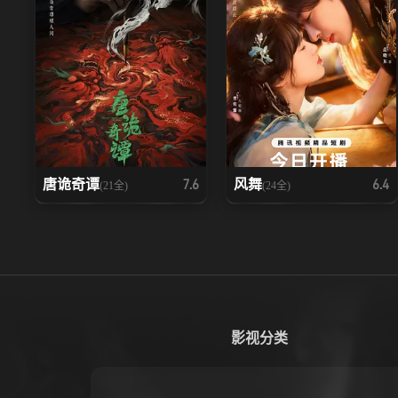
唐诡奇谭
风舞
7.6
6.4
(21全)
(24全)
影视分类