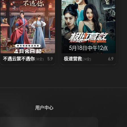
不遇云裳不遇你
极速营救
5.9
6.9
(38全)
(24全)
用户中心