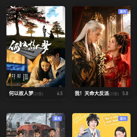
蓝光
何以故人梦
我！天命大反派
6.5
5.8
(22全)
(23全)
蓝光
蓝光