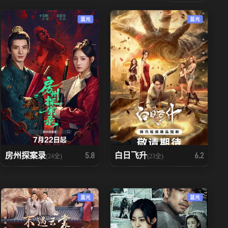
蓝光
蓝光
房州探案录
白日飞升
5.8
6.2
(24全)
(23全)
蓝光
蓝光