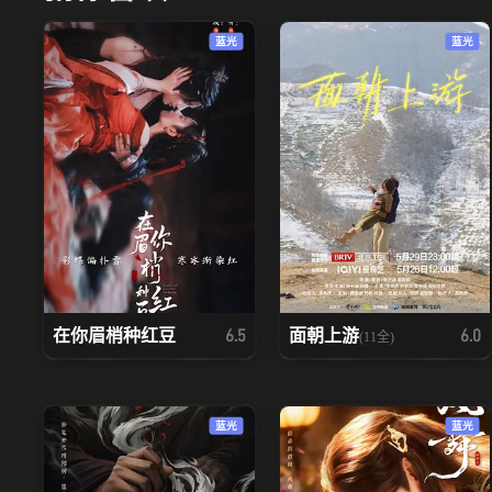
蓝光
蓝光
在你眉梢种红豆
面朝上游
6.5
6.0
(11全)
蓝光
蓝光