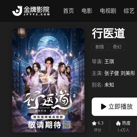
首页
电影
电视剧
综艺
行医道
剧情
奇幻
导演:
王琪
主演:
张子健
刘美彤
别名:
未知
立即播放
6.3
热度
评分
1.4万
人