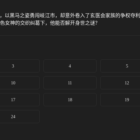
来，以黑马之姿勇闯岐江市，却意外卷入了玄医会家族的争权夺利
各色女神的交织纠葛下，他能否解开身世之谜？
3
4
5
10
11
12
17
18
19
24