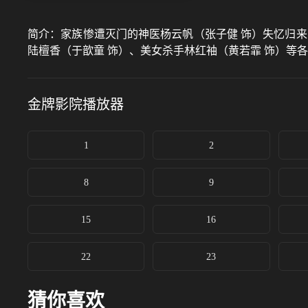
简介：
家族惨遭灭门的神医杨云帆（张子健 饰）失忆归
陆檀香（于歆童 饰）、美女杀手林红袖（黄若霏 饰）等
金牌影院
播放器
1
2
8
9
15
16
22
23
猜你喜欢