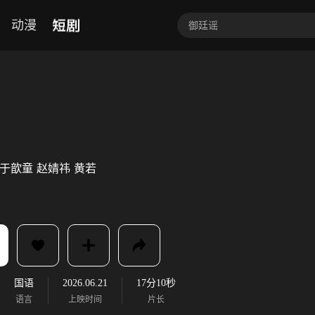
短剧
动漫
于歆童
赵婧祎
黄若
国语
2026.06.21
17分10秒
语言
上映时间
片长