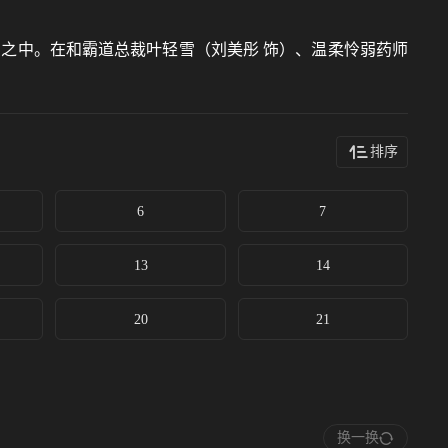
之中。在和霸道总裁叶轻雪（刘美彤 饰）、温柔怜弱药师
排序
6
7
13
14
20
21
换一换