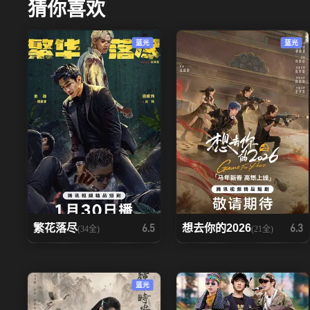
猜你喜欢
蓝光
蓝光
繁花落尽
想去你的2026
6.5
6.3
(34全)
(21全)
蓝光