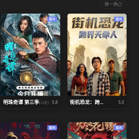
换一换
蓝光
蓝光
明珠奇谭 第三季
街机恐龙：跨...
5.8
5.0
(24全)
蓝光
蓝光