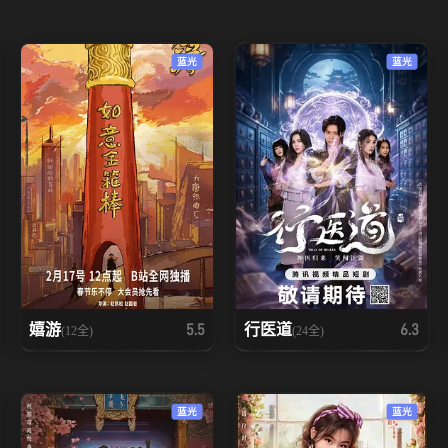
蓝光
蓝光
嬉游
行医道
5.5
6.3
(12全)
(24全)
蓝光
蓝光