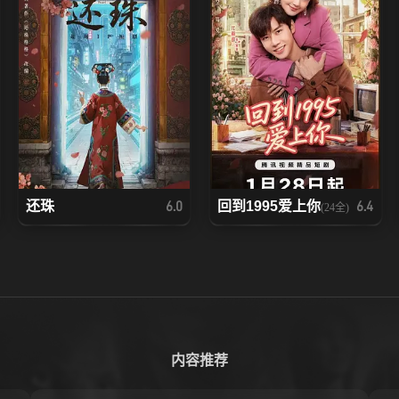
还珠
回到1995爱上你
6.0
6.4
(24全)
内容推荐