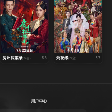
房州探案录
烬花缘
5.8
5.7
(24全)
(24全)
用户中心