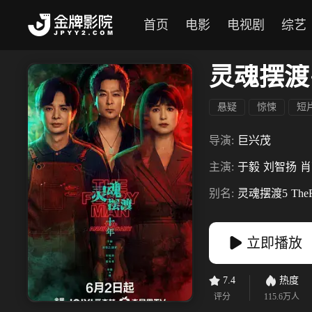
首页
电影
电视剧
综艺
灵魂摆渡
悬疑
惊悚
短
导演:
巨兴茂
主演:
于毅
刘智扬
肖
别名:
灵魂摆渡5
The
立即播放
7.4
热度
评分
115.6万
人