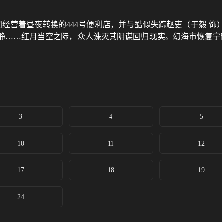
同经营着昼夜转换的444号便利店，并与酷似失踪赵吏（于毅 饰
静……红月当空之际，众人诛灭其阴谋回归现实。幻海市恢复宁静
3
4
5
10
11
12
17
18
19
24