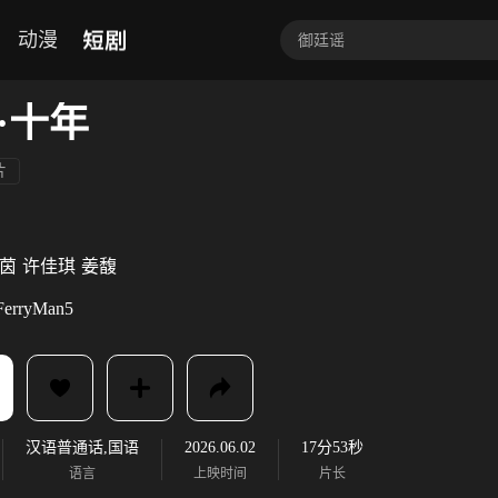
短剧
动漫
·十年
片
茵
许佳琪
姜馥
FerryMan5
汉语普通话,国语
2026.06.02
17分53秒
语言
上映时间
片长