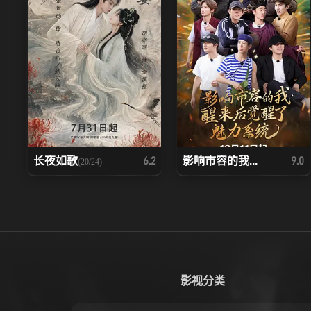
长夜如歌
影响市容的我...
6.2
9.0
(20/24)
影视分类