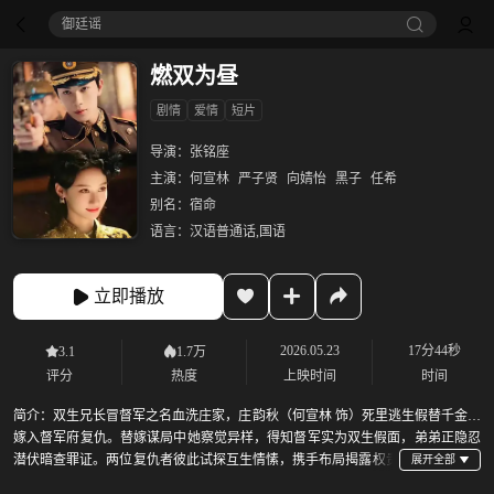
御廷谣‎
燃双为昼
剧情
爱情
短片
导演：
张铭座
主演：
何宣林
严子贤
向婧怡
黑子
任希
别名：
宿命
语言：
汉语普通话,国语
立即播放
2026.05.23
17分44秒
3.1
1.7万
评分
热度
上映时间
时间
简介：
双生兄长冒督军之名血洗庄家，庄韵秋（何宣林 饰）死里逃生假替千金，
嫁入督军府复仇。替嫁谋局中她察觉异样，得知督军实为双生假面，弟弟正隐忍
潜伏暗查罪证。两位复仇者彼此试探互生情愫，携手布局揭露权贵
恶行，守一方太平。