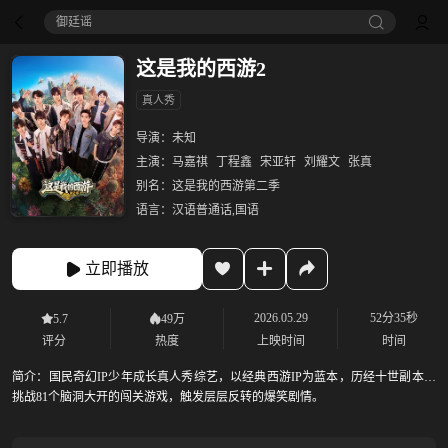
御廷谣‎
这是我的西游2
真人秀
导演：
未知
主演：
马嘉祺
丁程鑫
宋亚轩
刘耀文
张真
别名：
这是我的西游第二季
语言：
汉语普通话,国语
立即播放
2026.05.29
52分35秒
5.7
49万
评分
热度
上映时间
时间
简介：
国民奇幻IP少年成长真人秀综艺，以经典西游IP为蓝本，历经十世副本，
挑战81个脑洞大开的闯关游戏，触发层层反转的爆笑剧情。