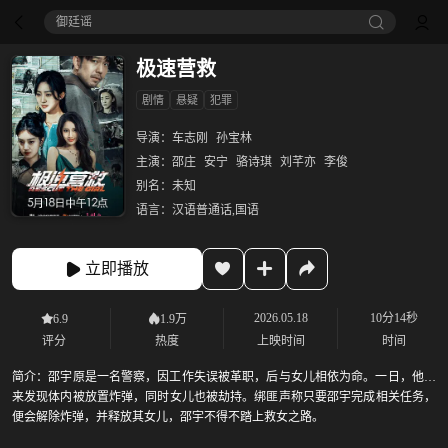
御廷谣‎
极速营救
剧情
悬疑
犯罪
导演：
车志刚
孙宝林
主演：
邵庄
安宁
骆诗琪
刘芊亦
李俊
别名：
未知
语言：
汉语普通话,国语
立即播放
2026.05.18
10分14秒
6.9
1.9万
评分
热度
上映时间
时间
简介：
邵宇原是一名警察，因工作失误被革职，后与女儿相依为命。一日，他醒
来发现体内被放置炸弹，同时女儿也被劫持。绑匪声称只要邵宇完成相关任务，
便会解除炸弹，并释放其女儿，邵宇不得不踏上救女之路。