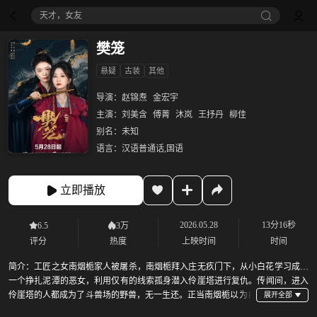
天才，女友
樊笼
悬疑
古装
其他
导演：
赵锦焘
金宏宇
主演：
刘美含
傅菁
沐岚
王抒丹
柳佳
别名：
未知
语言：
汉语普通话,国语
立即播放
2026.05.28
13分16秒
6.5
3万
评分
热度
上映时间
时间
简介：
工匠之女南烟栀家人被屠杀，南烟栀拜入庄无疚门下，从小白花学习成为
一个挣扎泥潭的恶女，利用仅有的线索孤身潜入伶崖塔进行复仇。传闻间，进入
伶崖塔的人都成为了斗兽场的野兽，无一生还。正当南烟栀以为自
己孤立无援时，却看到了庄无疚作为伶崖塔的上位者出现……