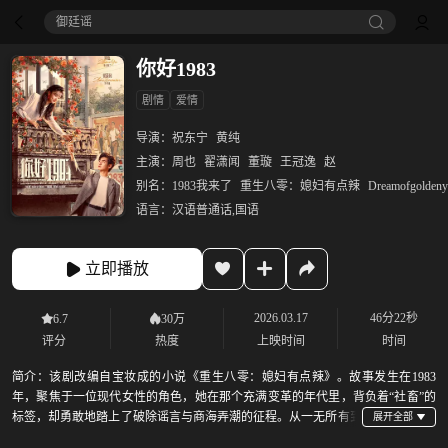
御廷谣‎
你好1983
剧情
爱情
导演：
祝东宁
黄纯
主演：
周也
翟潇闻
董璇
王冠逸
赵
别名：
1983我来了
重生八零：媳妇有点辣
Dreamofgoldeny
语言：
汉语普通话,国语
立即播放
2026.03.17
46分22秒
6.7
30万
评分
热度
上映时间
时间
简介：
该剧改编自宝妆成的小说《重生八零：媳妇有点辣》。故事发生在1983
年，聚焦于一位现代女性的角色，她在那个充满变革的年代里，背负着“社畜”的
标签，却勇敢地踏上了破除谣言与商海弄潮的征程。从一无所有到
逐步崛起，她的经历是对逆境中成长的生动诠释。面对生活的重重困难与挑战，