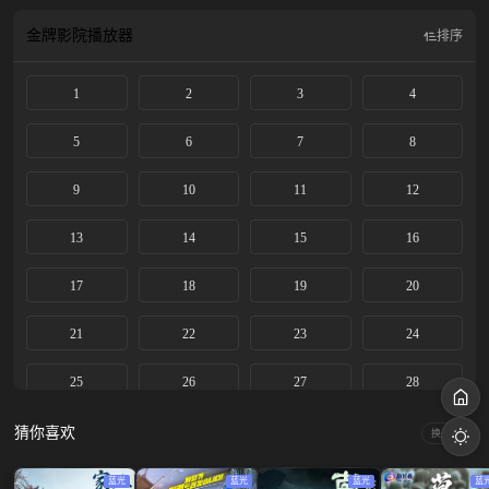
女主角凭借不懈的努力和过人的智慧，在商业世界中开辟出一片天地。在这个过
程中，她不仅改变了自己的命运，还帮助周围的人解决了难题，共同书写了一段
金牌影院
播放器
排序
段温暖人心的故事。影片传递了一个强烈的信息：勇气与决心是通往美好生活的
关键。在这部剧中，观众将见证一个现代女性如何在80年代的社会背景下，凭借
1
2
3
4
不屈不挠的精神，实现从困顿到辉煌的华丽转身。
5
6
7
8
9
10
11
12
13
14
15
16
17
18
19
20
21
22
23
24
25
26
27
28
29
30
31
32
猜你喜欢
换一换
33
34
35
36
蓝光
蓝光
蓝光
蓝