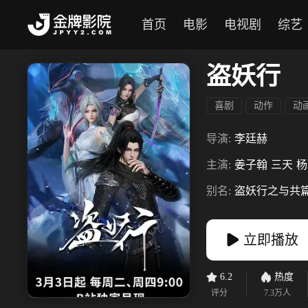
首页
电影
电视剧
综艺
盗妖行
喜剧
动作
动
导演:
李廷赫
主演:
姜子翰
三天
杨
别名:
盗妖行之与共
立即播放
6.2
热度
评分
7.3万
人