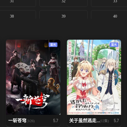
31
32
33
38
39
40
45
46
47
蓝光
蓝光
一斩苍穹
关于虽然逃走...
5.7
5.7
(3/26)
(12集)