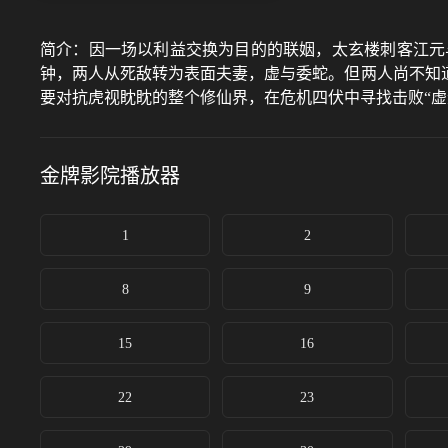
简介：
因一场以利益交换为目的的联姻，太玄楼刺客江元
钟，两人从死敌转为表面夫妻，虚与委蛇。但两人尚不知
要对抗虎视眈眈的整个修仙界，在危机四伏中寻找击败“虚
金牌影院
播放器
1
2
8
9
15
16
22
23