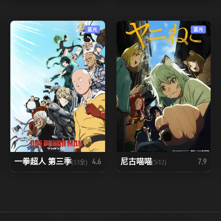
蓝光
蓝光
一拳超人 第三季
尼古喵喵
4.6
7.9
(13全)
(5/12)