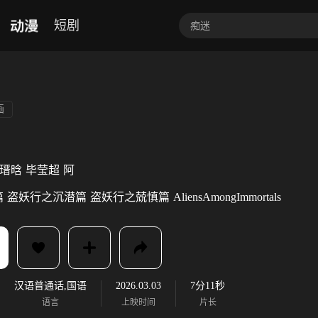
动漫
短剧
画
瑨晗
毕莹超
阿
篇
盗妖行之沉潜篇
盗妖行之兢慎篇
AliensAmongImmortals
汉语普通话,国语
2026.03.03
7分11秒
语言
上映时间
片长