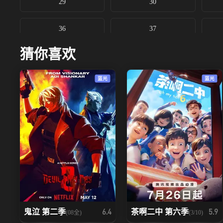
29
30
36
37
猜你喜欢
43
44
蓝光
蓝光
50
51
鬼泣 第二季
茶啊二中 第六季
6.4
5.9
(08全)
(3/10)