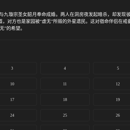
与九璇宗圣女韶月奉命成婚。两人在洞房夜发起暗杀，却发现
道，对方也是家园被“虚无”所毁的外星遗民。这对宿命伴侣在戒
无”的希望。
3
4
5
10
11
12
17
18
19
24
25
26