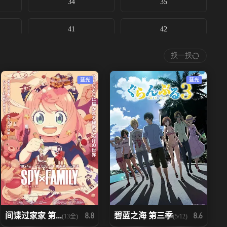
34
35
41
42
换一换
48
49
蓝光
蓝光
间谍过家家 第...
碧蓝之海 第三季
8.8
8.6
(13全)
(5/12)