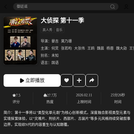
御廷谣‎
大侦探 第十一季
真人秀
音乐
导演：
晏吉
莫乃珊
主演：
何炅
张若昀
大张伟
王鸥
魏晨
杨蓉
魏大勋
王
别名：
未知
语言：
国语
立即播放
2026.02.11
25分26秒
7.5
27.7万
评分
热度
上映时间
时间
简介：
第十一季将以“类型化单元剧”为核心创新模式，深度融合影视类型元素与
实境探案体验，以“灾难片、刑侦片、西部片、古装片”等多元风格持续突破叙事
边界，实现综N代的内容重生与认知颠覆。