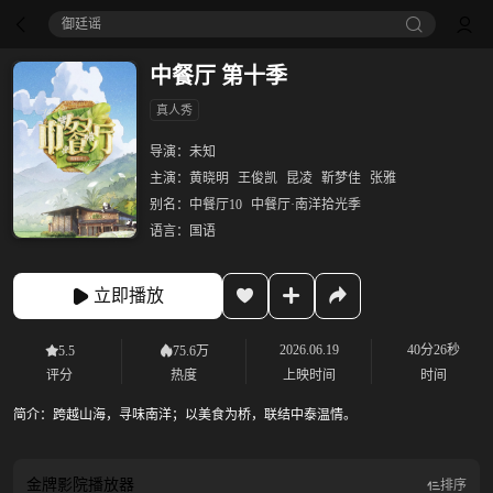
御廷谣‎
中餐厅 第十季
真人秀
导演：
未知
主演：
黄晓明
王俊凯
昆凌
靳梦佳
张雅
别名：
中餐厅10
中餐厅·南洋拾光季
语言：
国语
立即播放
2026.06.19
40分26秒
5.5
75.6万
评分
热度
上映时间
时间
简介：
跨越山海，寻味南洋；以美食为桥，联结中泰温情。
金牌影院
播放器
排序