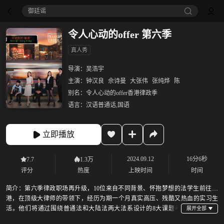
御廷谣‎
令人心动的offer 第六季
真人秀
导演：
吴浩宇
主演：
钟汉良
佘诗曼
大张伟
张纯烨
陈
别名：
令人心动的offer香港律政季
语言：
汉语普通话,国语
立即播放
2024.09.12
16分6秒
7.7
1.3万
评分
热度
上映时间
时间
简介：
第六季律政职场再升级，10位来自不同背景、怀抱梦想的法学生前往香
港，在顶级大律师的带领下，经历为期一个月真实高压、残酷又热血的实习生
活。他们将通过围绕普通法和大陆法两大法系设计的8大课题考
验，争夺两个成为大律师的offer礼包。