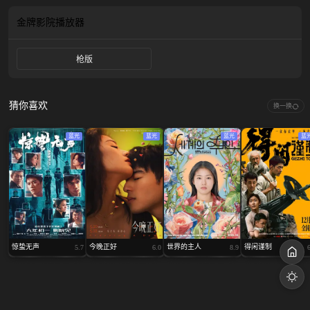
感情赫然袭来，击中了阿嬷的心。
金牌影院
播放器
枪版
猜你喜欢
换一换
蓝光
蓝光
蓝光
蓝
惊蛰无声
今晚正好
世界的主人
得闲谨制
5.7
6.0
8.9