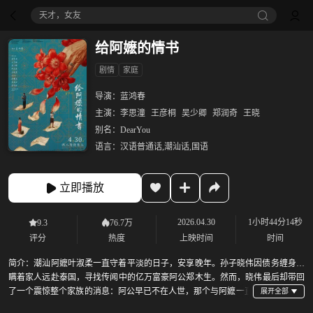
天才，女友
给阿嬷的情书
剧情
家庭
导演：
蓝鸿春
主演：
李思潼
王彦桐
吴少卿
郑润奇
王晓
别名：
DearYou
语言：
汉语普通话,潮汕话,国语
立即播放
2026.04.30
1小时44分14秒
9.3
76.7万
评分
热度
上映时间
时间
简介：
潮汕阿嬷叶淑柔一直守着平淡的日子，安享晚年。孙子晓伟因债务缠身，
瞒着家人远赴泰国，寻找传闻中的亿万富豪阿公郑木生。然而，晓伟最后却带回
了一个震惊整个家族的消息：阿公早已不在人世，那个与阿嬷一直
在书信中谈情说爱的，竟是一个陌生人。随着晓伟的调查，一段隐藏了半世纪的