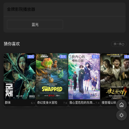
金牌影院
播放器
蓝光
猜你喜欢
换一换
蓝光
蓝光
蓝光
蓝
群体
奇幻变身大冒险
我心里危险的东西...
搜查瑠公圳
6.1
7.6
7.4