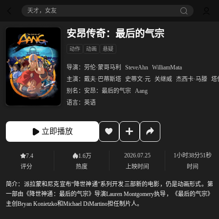
天才，女友
安昂传奇：最后的气宗
动作
动画
悬疑
导演：
劳伦·蒙哥马利
SteveAhn
WilliamMata
主演：
戴夫·巴蒂斯塔
史蒂文·元
关继威
杰西卡·马滕
塔
别名：
安昂：最后的气宗
Aang
语言：
英语
立即播放
2026.07.25
1小时38分51秒
7.4
1.6万
评分
热度
上映时间
时间
简介：
派拉蒙和尼克宣布“降世神通”系列开发三部新的电影，仍是动画形式。第
一部由《降世神通：最后的气宗》导演Lauren Montgomery执导，《最后的气宗》
主创Bryan Konietzko和Michael DiMartino担任制片人。