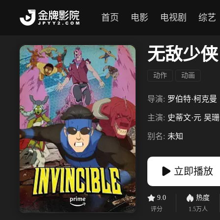
首页
电影
电视剧
综艺
无敌少侠
动作
动画
导演:
罗伯特·柯克曼
主演:
史蒂文·元
吴珊
别名:
未知
立即播放
9.0
热度
评分
1.5万
人