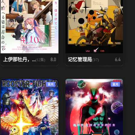
上伊那牡丹，...
记忆管理局
8.0
6.4
(12集)
(3/7)
蓝光
蓝光