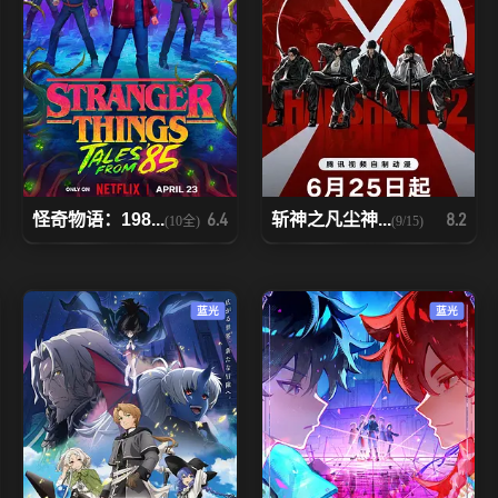
怪奇物语：198...
斩神之凡尘神...
6.4
8.2
(10全)
(9/15)
蓝光
蓝光