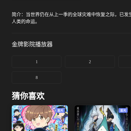
简介：
当世界仍在从上一季的全球灾难中恢复之际，已发
人类的命运。
金牌影院
播放器
1
2
8
猜你喜欢
蓝光
蓝光