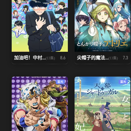
加油吧！中村...
尖帽子的魔法...
8.6
7.3
(13集)
(13集)
蓝光
蓝光