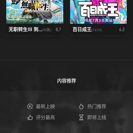
无职转生Ⅲ 到...
百日成王
8.7
6.2
(06集)
(14/24)
内容推荐
最新上映
热门推荐
评分最高
即将上线