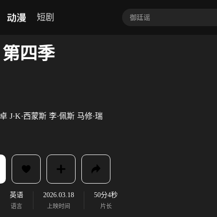
动漫
短剧
 第四季
卓
J·K·西蒙斯
李·佩斯
马修·瑞
英语
2026.03.18
50分4秒
语言
上映时间
片长