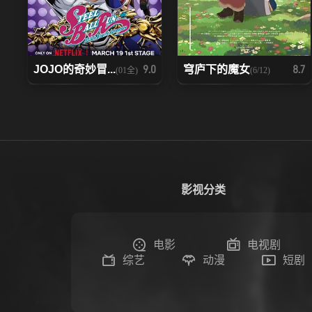
JOJO的奇妙冒...
穹庐下的魔女
9.0
8.7
(01全)
(6/12)
影视分类
电影
电视剧
综艺
动漫
短剧