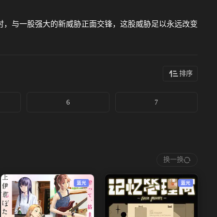
时，与一股强大的新威胁正面交锋，这股威胁足以永远改变
排序
6
7
换一换
蓝光
蓝光