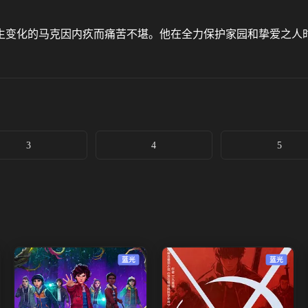
生变化的马克因内疚而痛苦不堪。他在全力保护家园和挚爱之人
3
4
5
蓝光
蓝光