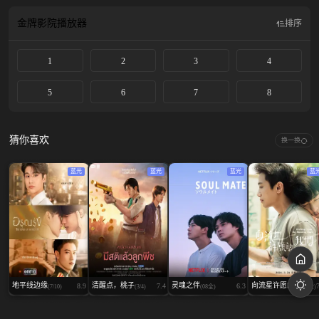
镇的模样……就在画作完成、放下铅笔的瞬间，惠成竟穿越回了2008年的高中时
期，并在那里与初恋宇镇重逢。曾经，惠成因担心宇镇会因自己而受伤，选择了
金牌影院
播放器
排序
故意疏远。即便重返过去，惠成也不想重蹈当年的覆辙，于是试图再次与宇镇保
持距离，却对积极主动靠近的宇镇束手无策。 两人重新开启的十八岁。这一次，
1
2
3
4
他们能否改写过去的命运，最终心意相通？
5
6
7
8
猜你喜欢
换一换
蓝光
蓝光
蓝光
蓝
地平线边缘
清醒点，桃子
灵魂之伴
向流星许愿的...
8.9
7.4
6.3
(7/10)
(3/4)
(08全)
(12全)