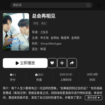
御廷谣‎
总会再相见
同性
奇幻
导演：
신동훈
主演：
申正祐
金明灿
敏度希
金炯民
别名：
AlwaysMeetAgain
语言：
韩语
立即播放
2026.03.05
28分18秒
6.1
3025
评分
热度
上映时间
时间
简介：
每个人至少都曾有过一次这样的想象。“如果能回到过去的话？” 知名插画
家惠成（禹知汉饰）受朋友泰俊之托，回到母校星真高中进行特别讲座。休息时
间，惠成来到美术室，发现了自己旧时的速写本，并看到了里面一
张被撕掉一半的初恋宇镇（申正祐饰）的画像。惠成当场提笔，试着重新画出宇