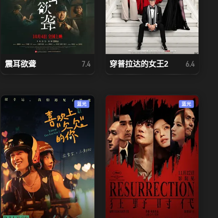
震耳欲聋
穿普拉达的女王2
7.4
6.4
蓝光
蓝光