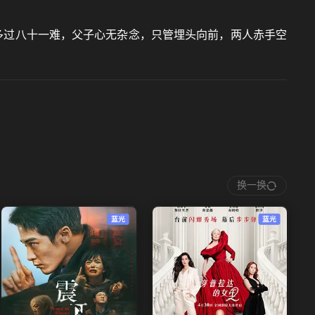
多过八十一难，父子心无杂念，只管埋头向前，两人赤手空
换一换
蓝光
蓝光