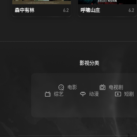
森中有林
呼啸山庄
6.2
6.2
影视分类
电影
电视剧
综艺
动漫
短剧