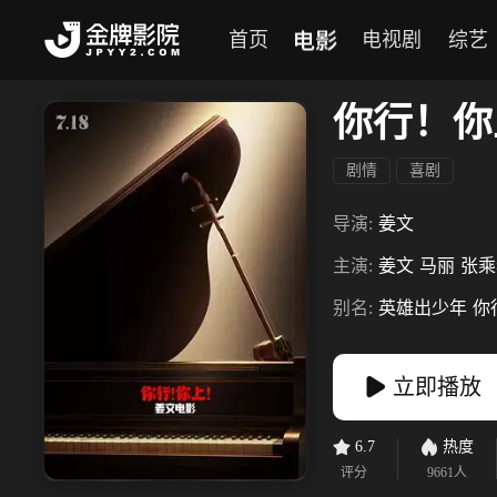
电影
首页
电视剧
综艺
你行！你
剧情
喜剧
导演:
姜文
主演:
姜文
马丽
张乘
别名:
英雄出少年
你
立即播放
6.7
热度
评分
9661
人