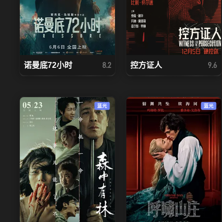
诺曼底72小时
控方证人
8.2
9.6
蓝光
蓝光