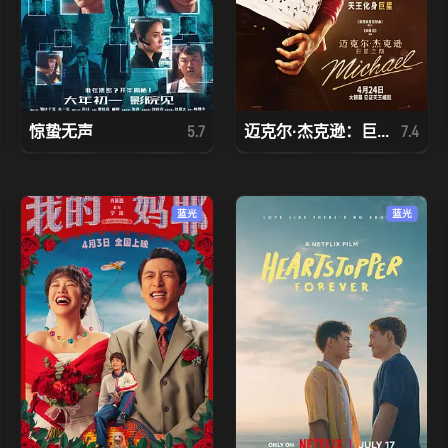
惊蛰无声
迈克尔·杰克逊：巨...
5.7
7.4
蓝光
蓝光