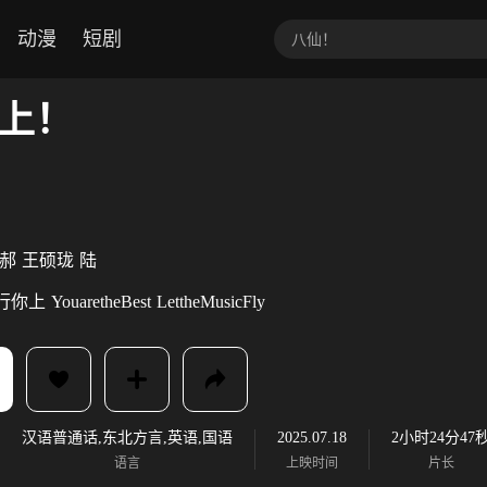
动漫
短剧
上！
郝
王硕珑
陆
行你上
YouaretheBest
LettheMusicFly
汉语普通话,东北方言,英语,国语
2025.07.18
2小时24分47
语言
上映时间
片长