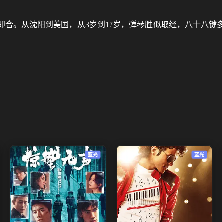
即合。从沈阳到美国，从3岁到17岁，弹琴胜似取经，八十八键
蓝光
蓝光