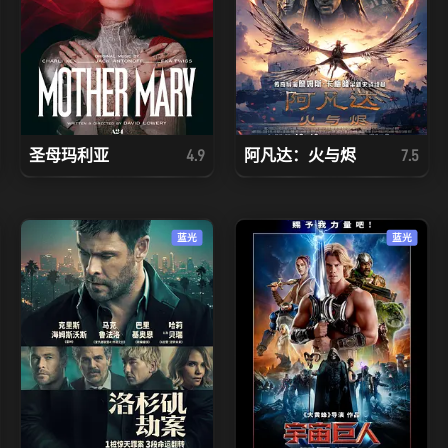
圣母玛利亚
阿凡达：火与烬
4.9
7.5
蓝光
蓝光