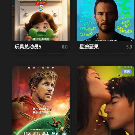
玩具总动员5
星途恶果
8.0
5.0
蓝光