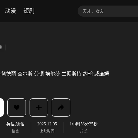
动漫
短剧
悚
·黛德丽
查尔斯·劳顿
埃尔莎·兰彻斯特
约翰·威廉姆
英语,德语
2025.12.05
1小时56分25秒
语言
上映时间
片长