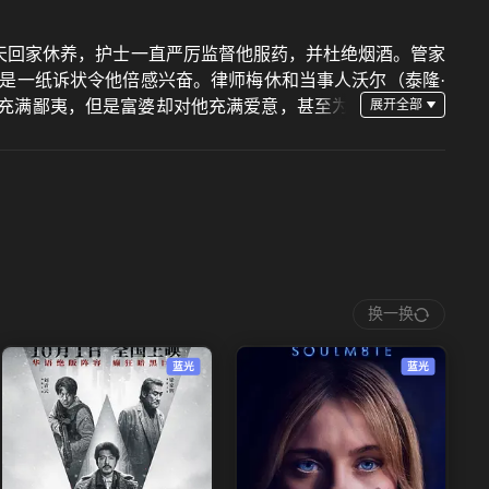
弱，第一天回家休养，护士一直严厉监督他服药，并杜绝烟酒。管家
是一纸诉状令他倍感兴奋。律师梅休和当事人沃尔（泰隆·
蛋器充满鄙夷，但是富婆却对他充满爱意，甚至为
·黛德丽 Marlene Dietrich饰），然而后者登门
换一换
蓝光
蓝光