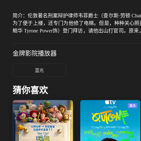
简介：
伦敦著名刑案辩护律师韦菲爵士（查尔斯·劳顿 Cha
为了便于上楼，还专门为他修了电梯。但是，种种关心照
鲍华 Tyrone Power饰）登门拜访，请他出山打
他修改了遗嘱，把8万英镑留给了他。然而，富婆却惨遭毒手。于
时的冷漠与淡定，令韦菲爵士怀疑这其中另有隐情。在扑朔
金牌影院
播放器
蓝光
猜你喜欢
蓝光