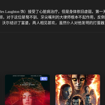
rles Laughton 饰）接受了心脏病治疗，但是身体依旧虚
顾，对于这位桀骜不驯、牙尖嘴利的大律师根本不起作用，反倒
官司。原来，沃尔结识了富婆，两人相见甚欢，虽然仆人对他发明的打
是，沃尔成为警方的头号嫌疑犯。他的唯一证人是妻子克里斯汀（玛琳
迷离的案件背后，隐藏着一个个环环相扣...
蓝光