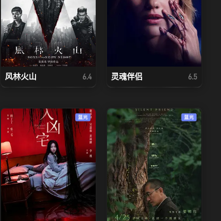
风林火山
灵魂伴侣
6.4
6.5
蓝光
蓝光