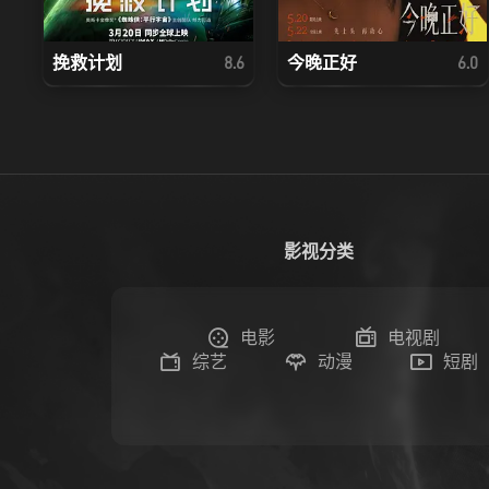
挽救计划
今晚正好
8.6
6.0
影视分类
电影
电视剧
综艺
动漫
短剧