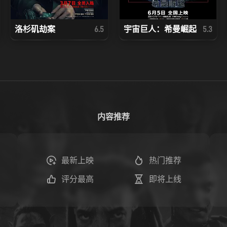
洛杉矶劫案
宇宙巨人：希曼崛起
6.5
5.3
内容推荐
最新上映
热门推荐
评分最高
即将上线