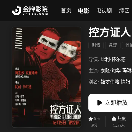
电影
首页
电视剧
综艺
控方证人
剧情
悬疑
惊
导演:
比利·怀尔德
主演:
泰隆·鲍华
玛琳
别名:
雄才伟略
情妇
立即播放
9.6
热度
评分
1.2万
人