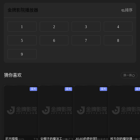
人的自我身份、家庭关系、社会关系等进行思考和探讨。
金牌影院
播放器
排序
1
2
3
4
5
6
7
8
9
猜你喜欢
换一换
蓝光
蓝光
蓝光
蓝
尼古喵喵
尖帽子的魔法工坊
JOJO的奇妙冒险 飙马野郎
杖与剑的魔剑谭 第二
7.9
7.3
9.0
(5/12)
(13集)
(01全)
(13集)