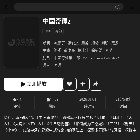
中国奇谭2
动画
奇幻
导演：
陈廖宇
张俊杰
周旭
顾杨
刘旷
更多...
主演：
路扬
董汶亮
蔡壮壮
徐铭皓
刘芊
别名：
中国奇谭第二部
YAO-ChineseFolktales2
语言：
国语
立即播放
2026.01.01
21分54秒
7.4
1.4万
评分
热度
上映时间
时间
简介：
动画短片集《中国奇谭2》由9部风格迥异的短片组成：《拜山》《大贵
人》《大鸟》《耳中人》《今日动物园》《如何成为三条龙》《三郎》《刑天》
《小雪》。12位导演在延续中式想象力的基础上，探索多元题材与风格，挖掘中
式内核表达，同时增强了现实关照和寓言属性，在奇幻语境中探寻现实命题，对