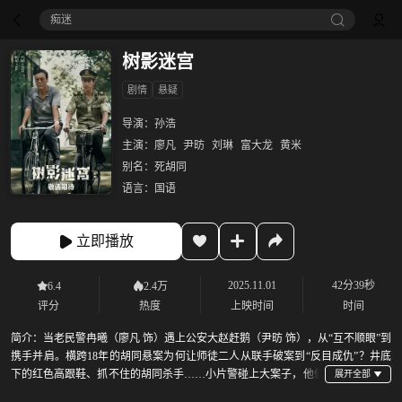
痴迷
树影迷宫
剧情
悬疑
导演：
孙浩
主演：
廖凡
尹昉
刘琳
富大龙
黄米
别名：
死胡同
语言：
国语
立即播放
2025.11.01
42分39秒
6.4
2.4万
评分
热度
上映时间
时间
简介：
当老民警冉曦（廖凡 饰）遇上公安大赵赶鹅（尹昉 饰），从“互不顺眼”到
携手并肩。横跨18年的胡同悬案为何让师徒二人从联手破案到“反目成仇”？井底
下的红色高跟鞋、抓不住的胡同杀手……小片警碰上大案子，他们
能否成功破局？