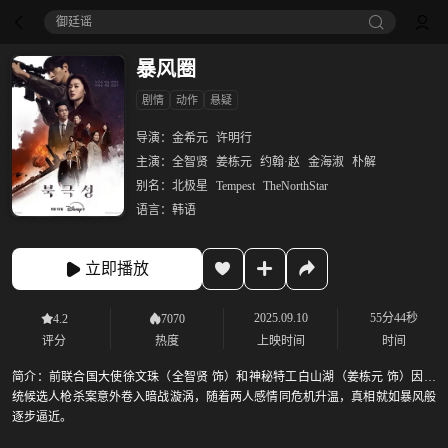
御廷谣‎
暴风圈
剧情
动作
悬疑
导演：
金希元
许明行
主演：
全智贤
姜栋元
约翰·赵
金海淑
朴解
别名：
北极星
Tempest
TheNorthStar
语言：
韩语
立即播放
2025.09.10
55分44秒
4.2
7070
评分
热度
上映时间
时间
简介：
前联合国大使徐文珠（全智贤 饰）和神秘特工白山湖（姜栋元 饰）因总
统候选人枪杀案意外卷入暗战漩涡，随着两人感情同危机升温，真相就如暴风般
逐步逼近。