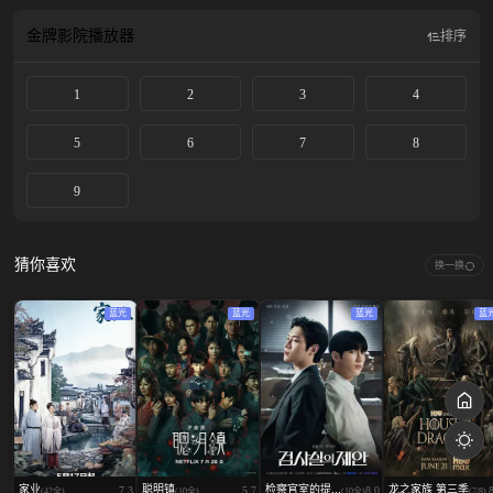
金牌影院
播放器
排序
1
2
3
4
5
6
7
8
9
猜你喜欢
换一换
蓝光
蓝光
蓝光
蓝
家业
聪明镇
检察官室的提...
龙之家族 第三季
7.3
5.7
8.0
(42全)
(10全)
(10全)
(7/8)