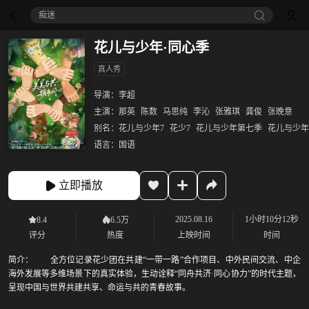
痴迷
花儿与少年·同心季
真人秀
导演：
李超
主演：
那英
陈数
马思纯
李沁
张雅琪
龚俊
张晚意
别名：
花儿与少年7
花少7
花儿与少年第七季
花儿与少年·
语言：
国语
立即播放
2025.08.16
1小时10分12秒
8.4
6.5万
评分
热度
上映时间
时间
简介：
全方位记录花少团在共建“一带一路”合作项目、中外民间交流、中企
海外发展等多维场景下的真实体验，生动诠释“同舟共济·同心协力”的时代主题，
呈现中国与世界共建共享、命运与共的青春故事。