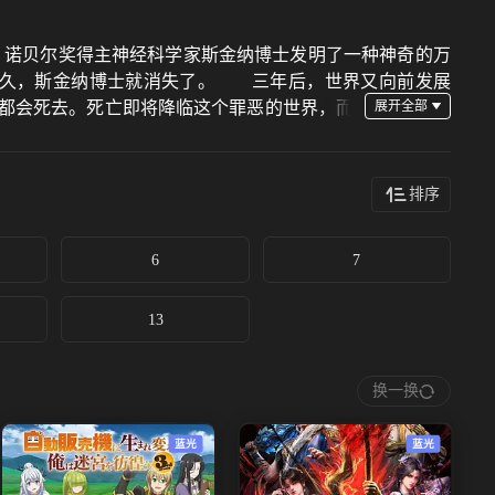
。诺贝尔奖得主神经科学家斯金纳博士发明了一种神奇的万
出后不久，斯金纳博士就消失了。 三年后，世界又向前发展
都会死去。死亡即将降临这个罪恶的世界，而
救人类。这群人被称为“拉撒路”。他们能在时间耗尽之前
排序
6
7
13
换一换
蓝光
蓝光