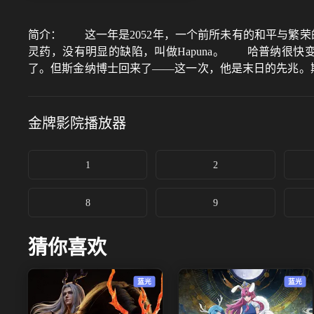
简介：
这一年是2052年，一个前所未有的和平与繁荣
灵药，没有明显的缺陷，叫做Hapuna。 哈普纳很快
了。但斯金纳博士回来了——这一次，他是末日的先兆。
且很快就会降临。 为了应对这一威胁，一个由5名特工
找到斯金纳博士并研制出疫苗吗?
金牌影院
播放器
1
2
8
9
猜你喜欢
蓝光
蓝光