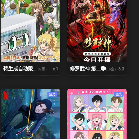
转生成自动贩...
修罗武神 第二季
6.1
6.3
(02集)
(16全)
蓝光
蓝光