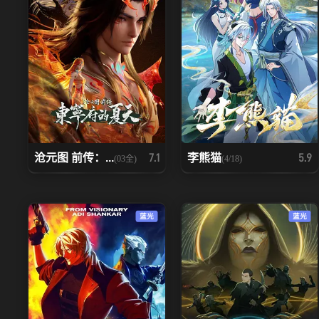
沧元图 前传：...
李熊猫
7.1
5.9
(03全)
(4/18)
蓝光
蓝光