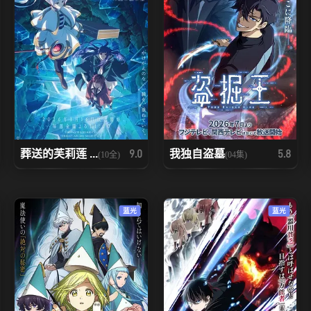
葬送的芙莉莲 ...
我独自盗墓
9.0
5.8
(10全)
(04集)
蓝光
蓝光