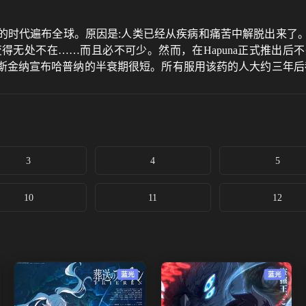
的时代遍布全球。原因是:人类已经从疾病和痛苦中解脱出来了
变得无处不在……而且必不可少。然而，在Hapuna正式推
斯金纳宣布哈普纳的半衰期很短。所有服用该药的人大约三年后
组成的特别任务小组从世界各地聚集起来，从斯金纳的计划中拯
3
4
5
10
11
12
蓝光
蓝光