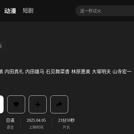
动漫
短剧
画
慎
内田真礼
内田雄马
石见舞菜香
林原惠美
大塚明夫
山寺宏一
日语
2025.04.05
23分59秒
语言
上映时间
片长