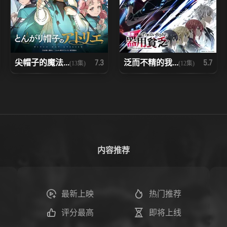
尖帽子的魔法...
泛而不精的我...
7.3
5.7
(13集)
(12集)
内容推荐
最新上映
热门推荐
评分最高
即将上线