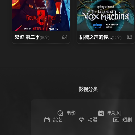
鬼泣 第二季
机械之声的传...
6.4
8.2
(08全)
(12全)
影视分类
电影
电视剧
综艺
动漫
短剧