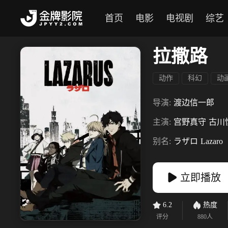
首页
电影
电视剧
综艺
拉撒路
动作
科幻
动
导演:
渡边信一郎
主演:
宫野真守
古川
别名:
ラザロ
Lazaro
立即播放
6.2
热度
评分
880
人