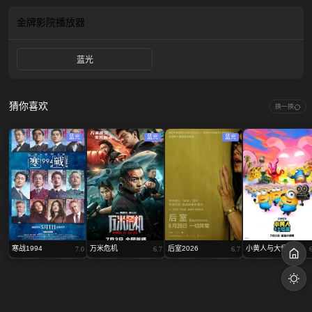
金牌影院
播放器
蓝光
猜你喜欢
换一换
蓝光
蓝光
蓝光
寒战1994
万米危机
后室2026
小黄人与大怪兽
7.0
6.7
6.7