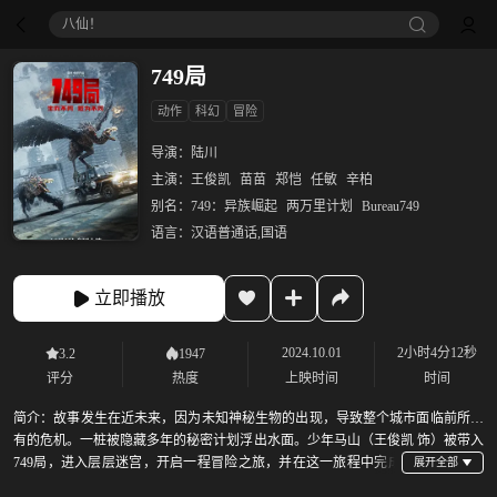
八仙！
749局
动作
科幻
冒险
导演：
陆川
主演：
王俊凯
苗苗
郑恺
任敏
辛柏
别名：
749：异族崛起
两万里计划
Bureau749
语言：
汉语普通话,国语
立即播放
2024.10.01
2小时4分12秒
3.2
1947
评分
热度
上映时间
时间
简介：
故事发生在近未来，因为未知神秘生物的出现，导致整个城市面临前所未
有的危机。一桩被隐藏多年的秘密计划浮出水面。少年马山（王俊凯 饰）被带入
749局，进入层层迷宫，开启一程冒险之旅，并在这一旅程中完成
了一次自我的成长与救赎。